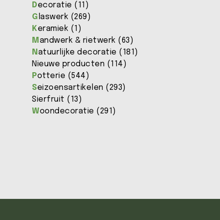
D
ecoratie (11)
G
laswerk (269)
K
eramiek (1)
M
andwerk & rietwerk (63)
N
atuurlijke decoratie (181)
Nieuwe producten (114)
P
otterie (544)
S
eizoensartikelen (293)
Sierfruit (13)
W
oondecoratie (291)