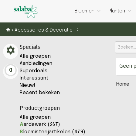
Bloemen
Planten
:
Accessoires & Decoratie
Specials
Alle groepen
Aanbiedingen
Geen p
0
Superdeals
Interessant
Home
Nieuw!
Recent bekeken
Productgroepen
Alle groepen
A
ardewerk (267)
B
loemisterijartikelen (479)