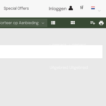
Special Offers
Inloggen
Sorteer op
Aanbieding
Compact
Compact
Uitgebreid
Uitgebreid