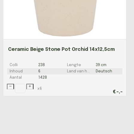
Ceramic Beige Stone Pot Orchid 14x12,5cm
Colli
238
Lengte
39 cm
Inhoud
6
Land van herkomst
Deutsch
Aantal
1428
x
6
€
-,-