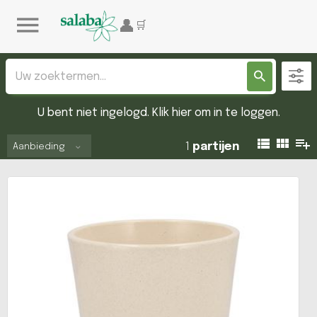
U bent niet ingelogd. Klik hier om in te loggen.
1
partijen
Aanbieding