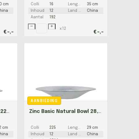
0 cm
Colli
16
Lengte
35 cm
hina
Inhoud
12
Land van herkomst
China
Aantal
192
x
12
€
-,-
€
-,-
AANBIEDING
Zinc Basic Natural Bowl 22cm Nm
Zinc Basic Natural Bowl 28,5cm Nm
2 cm
Colli
225
Lengte
29 cm
hina
Inhoud
12
Land van herkomst
China