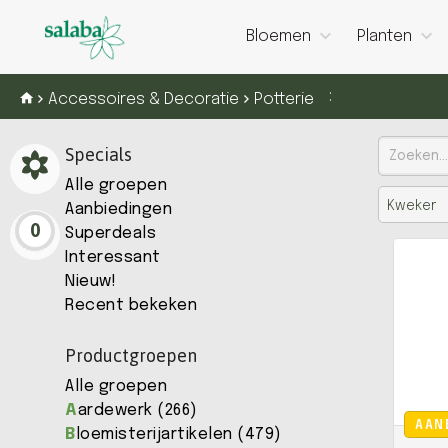
Bloemen
Planten
:
Accessoires & Decoratie
Potterie
Specials
Alle groepen
Kweker
Aanbiedingen
0
Superdeals
Interessant
Nieuw!
Recent bekeken
Productgroepen
Alle groepen
A
ardewerk (266)
AAN
B
loemisterijartikelen (479)