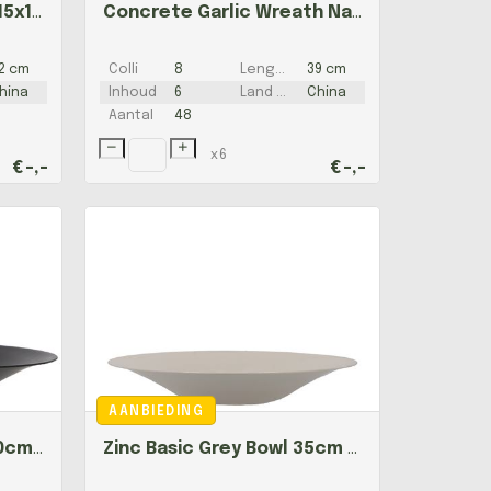
Ceramic Pink Shiny Pot 15x13,5cm Nm
Concrete Garlic Wreath Natural 20x20x9cm Nm
2 cm
Colli
8
Lengte
39 cm
hina
Inhoud
6
Land van herkomst
China
Aantal
48
x
6
€
-,-
€
-,-
AANBIEDING
Zinc Basic Black Bowl 40cm Nm
Zinc Basic Grey Bowl 35cm Nm