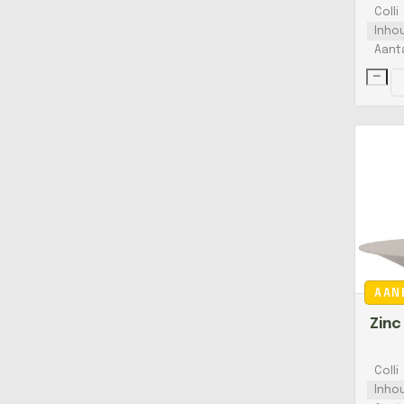
Colli
Inho
Aant
AAN
Colli
Inho