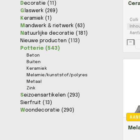
D
ecoratie (11)
G
laswerk (269)
K
eramiek (1)
Colli
M
andwerk & rietwerk (63)
Inho
N
atuurlijke decoratie (181)
Aant
Nieuwe producten (113)
P
otterie (543)
Beton
Buiten
Keramiek
Melamie/kunststof/polyres
Metaal
Zink
S
eizoensartikelen (293)
Sierfruit (13)
W
oondecoratie (290)
AAN