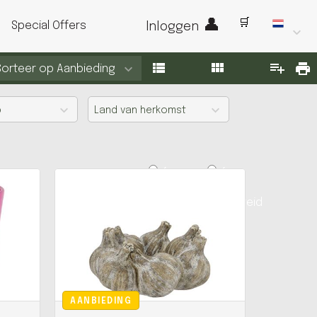
Special Offers
Inloggen
Sorteer op
Aanbieding
p
Land van herkomst
Compact
Compact
Uitgebreid
Uitgebreid
AANBIEDING