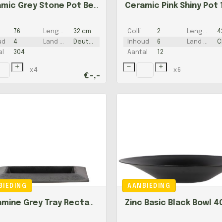
Ceramic Grey Stone Pot Berlin 16x14,5cm
76
Lengte
32 cm
Colli
2
Lengte
4
ud
4
Land van herkomst
Deutsch
Inhoud
6
Land van herkomst
C
al
304
Aantal
12
x
4
x
6
€
-,-
BIEDING
AANBIEDING
Melamine Grey Tray Rectangle 28x16x3cm Nm