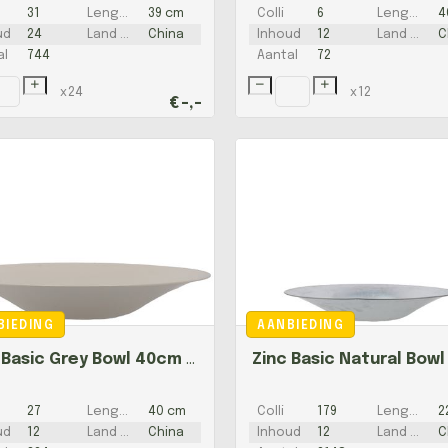
31
Lengte
39 cm
Colli
6
Lengte
4
ud
24
Land van herkomst
China
Inhoud
12
Land van herkomst
C
al
744
Aantal
72
x
24
x
12
€
-,-
BIEDING
AANBIEDING
Zinc Basic Grey Bowl 40cm Nm
27
Lengte
40 cm
Colli
179
Lengte
2
ud
12
Land van herkomst
China
Inhoud
12
Land van herkomst
C