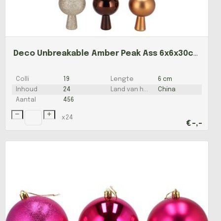
Deco Unbreakable Amber Peak Ass 6x6x30cm Nm
Colli
19
Lengte
6 cm
Inhoud
24
Land van herkomst
China
Aantal
456
x
24
€
-,-