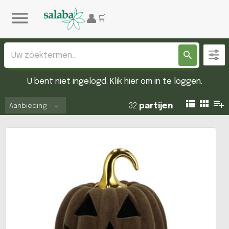
U bent niet ingelogd. Klik hier om in te loggen.
32
partijen
Aanbieding