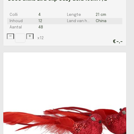
Colli
4
Lengte
21 cm
Inhoud
12
Land van herkomst
China
Aantal
48
x
12
€
-,-