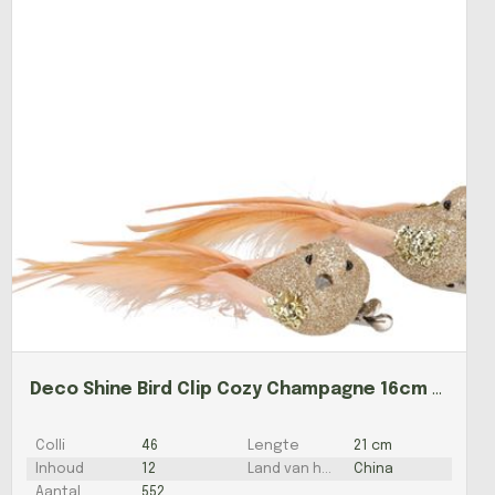
Deco Shine Bird Clip Cozy Champagne 16cm P/2
Colli
46
Lengte
21 cm
Inhoud
12
Land van herkomst
China
Aantal
552