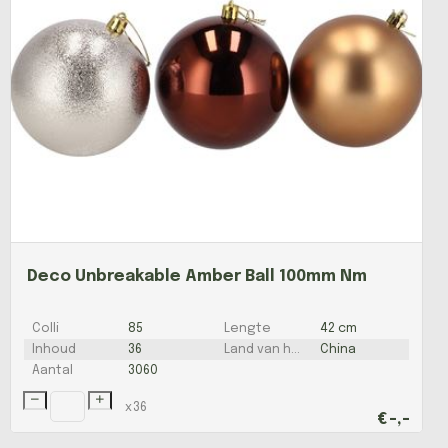
Deco Unbreakable Amber Ball 100mm Nm
Colli
85
Lengte
42 cm
Inhoud
36
Land van herkomst
China
Aantal
3060
x
36
€
-,-