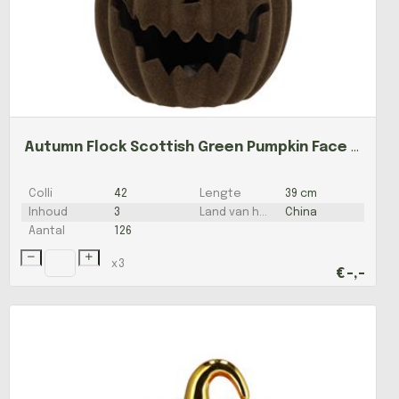
Autumn Flock Scottish Green Pumpkin Face Led 17x17
Colli
42
Lengte
39 cm
Inhoud
3
Land van herkomst
China
Aantal
126
x
3
€
-,-