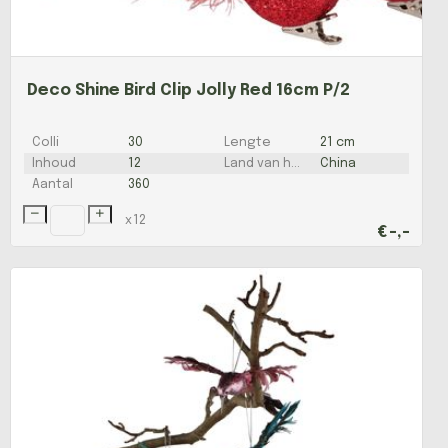
Deco Shine Bird Clip Jolly Red 16cm P/2
Colli
30
Lengte
21 cm
Inhoud
12
Land van herkomst
China
Aantal
360
x
12
€
-,-