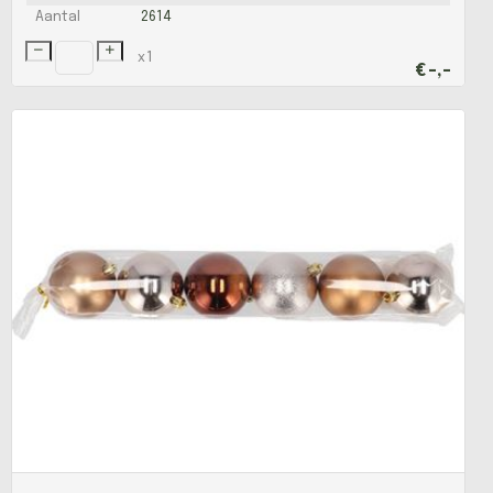
Aantal
2614
x
1
€
-,-