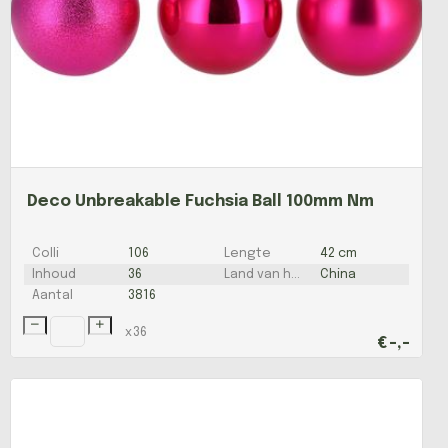
Deco Unbreakable Fuchsia Ball 100mm Nm
Colli
106
Lengte
42 cm
Inhoud
36
Land van herkomst
China
Aantal
3816
x
36
€
-,-