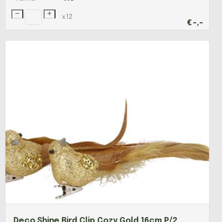
x
12
€
-,-
Deco Shine Bird Clip Cozy Gold 16cm P/2