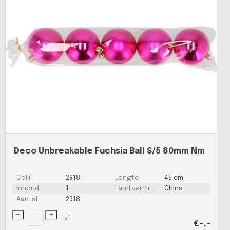
Deco Unbreakable Fuchsia Ball S/5 80mm Nm
Colli
2918
Lengte
45 cm
Inhoud
1
Land van herkomst
China
Aantal
2918
x
1
€
-,-