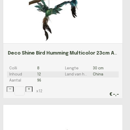
Deco Shine Bird Humming Multicolor 23cm Ass P/1 Nm
Colli
8
Lengte
30 cm
Inhoud
12
Land van herkomst
China
Aantal
96
x
12
€
-,-