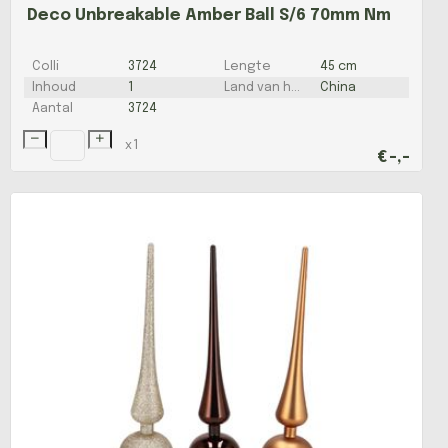
Deco Unbreakable Amber Ball S/6 70mm Nm
Colli
3724
Lengte
45 cm
Inhoud
1
Land van herkomst
China
Aantal
3724
x
1
€
-,-