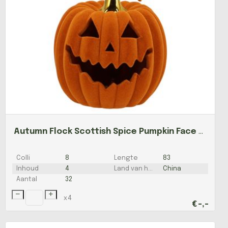
Autumn Flock Scottish Spice Pumpkin Face Led 15x15
Colli
8
Lengte
83
Inhoud
4
Land van herkomst
China
Aantal
32
x
4
€
-,-